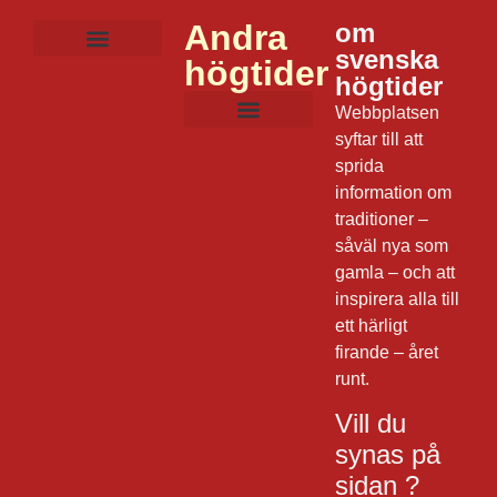
Andra
om
svenska
högtider
Mat och dryck
Lekar och aktiviteter
Film och musik
Frågor om julen
Dagens datum
högtider
Webbplatsen
syftar till att
sprida
information om
traditioner –
såväl nya som
gamla – och att
inspirera alla till
ett härligt
firande – året
runt.
Vill du
synas på
sidan ?