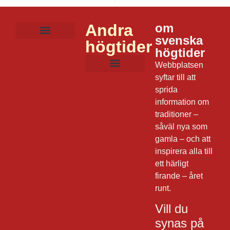
Andra
om
svenska
högtider
Mat och dryck
Lekar och aktiviteter
Film och musik
Frågor om julen
Dagens datum
högtider
Webbplatsen
syftar till att
sprida
information om
traditioner –
såväl nya som
gamla – och att
inspirera alla till
ett härligt
firande – året
runt.
Vill du
synas på