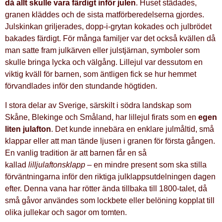
då allt skulle vara färdigt inför julen
. Huset städades,
granen kläddes och de sista matförberedelserna gjordes.
Julskinkan griljerades, dopp-i-grytan kokades och julbrödet
bakades färdigt. För många familjer var det också kvällen då
man satte fram julkärven eller julstjärnan, symboler som
skulle bringa lycka och välgång. Lillejul var dessutom en
viktig kväll för barnen, som äntligen fick se hur hemmet
förvandlades inför den stundande högtiden.
I stora delar av Sverige, särskilt i södra landskap som
Skåne, Blekinge och Småland, har lillejul firats som en
egen
liten julafton
. Det kunde innebära en enklare julmåltid, små
klappar eller att man tände ljusen i granen för första gången.
En vanlig tradition är att barnen får en så
kallad
lilljulaftonsklapp
– en mindre present som ska stilla
förväntningarna inför den riktiga julklappsutdelningen dagen
efter. Denna vana har rötter ända tillbaka till 1800-talet, då
små gåvor användes som lockbete eller belöning kopplat till
olika jullekar och sagor om tomten.