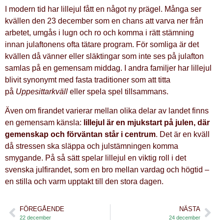
I modern tid har lillejul fått en något ny prägel. Många ser
kvällen den 23 december som en chans att varva ner från
arbetet, umgås i lugn och ro och komma i rätt stämning
innan julaftonens ofta tätare program. För somliga är det
kvällen då vänner eller släktingar som inte ses på julafton
samlas på en gemensam middag. I andra familjer har lillejul
blivit synonymt med fasta traditioner som att titta
på
Uppesittarkväll
eller spela spel tillsammans.
Även om firandet varierar mellan olika delar av landet finns
en gemensam känsla:
lillejul är en mjukstart på julen, där
gemenskap och förväntan står i centrum
. Det är en kväll
då stressen ska släppa och julstämningen komma
smygande. På så sätt spelar lillejul en viktig roll i det
svenska julfirandet, som en bro mellan vardag och högtid –
en stilla och varm upptakt till den stora dagen.
FÖREGÅENDE
NÄSTA
22 december
24 december