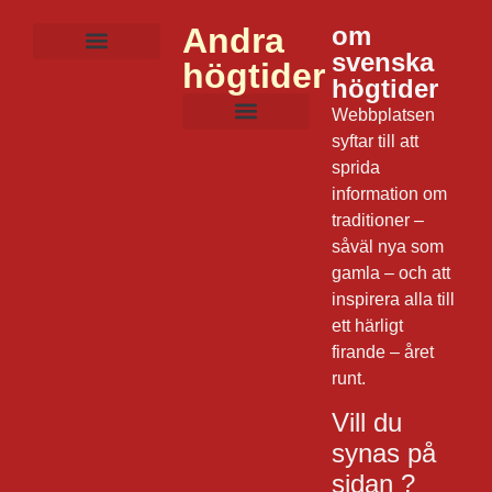
Andra
om
svenska
högtider
Mat och dryck
Lekar och aktiviteter
Film och musik
Frågor om julen
Dagens datum
högtider
Webbplatsen
syftar till att
sprida
information om
traditioner –
såväl nya som
gamla – och att
inspirera alla till
ett härligt
firande – året
runt.
Vill du
synas på
sidan ?