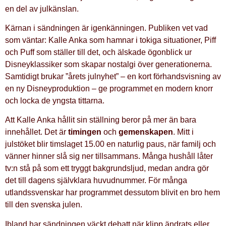
en del av julkänslan.
Kärnan i sändningen är igenkänningen. Publiken vet vad
som väntar: Kalle Anka som hamnar i tokiga situationer, Piff
och Puff som ställer till det, och älskade ögonblick ur
Disneyklassiker som skapar nostalgi över generationerna.
Samtidigt brukar ”årets julnyhet” – en kort förhandsvisning av
en ny Disneyproduktion – ge programmet en modern knorr
och locka de yngsta tittarna.
Att Kalle Anka hållit sin ställning beror på mer än bara
innehållet. Det är
timingen
och
gemenskapen
. Mitt i
julstöket blir timslaget 15.00 en naturlig paus, när familj och
vänner hinner slå sig ner tillsammans. Många hushåll låter
tv:n stå på som ett tryggt bakgrundsljud, medan andra gör
det till dagens självklara huvudnummer. För många
utlandssvenskar har programmet dessutom blivit en bro hem
till den svenska julen.
Ibland har sändningen väckt debatt när klipp ändrats eller