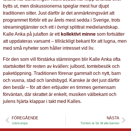
bytts ut, men diskussionerna speglar mest hur djupt
traditionen sitter. Just därför är det anmärkningsvärt att
programmet förblir ett av årets mest sedda i Sverige, trots
streamingtjänster och ett i övrigt splittrat medielandskap.
Kalle Anka på julafton är ett
kollektivt minne
som fortsätter
att uppdateras varsamt – tillräckligt bekant för att lugna, men
med små nyheter som håller intresset vid liv.
För den som vill förstärka stämningen blir Kalle Anka ofta
startskottet för resten av kvällen: julbord, tomtebesök och
paketöppning. Traditionen förenar gammalt och nytt, barn
och vuxna, stad och landsbygd. Kanske är det just därför
den består – för att den erbjuder en timmes gemensam
förväntan, där skrattet är enkelt, musiken välbekant och
julens hjärta klappar i takt med Kalles.
FÖREGÅENDE
NÄSTA
Julstrumpa
Tomten är far till alla barnen