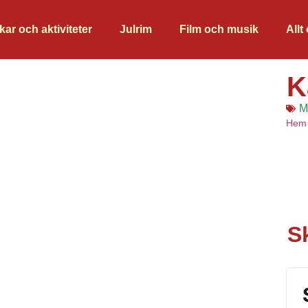
kar och aktiviteter
Julrim
Film och musik
Allt
K
M
Hem
S