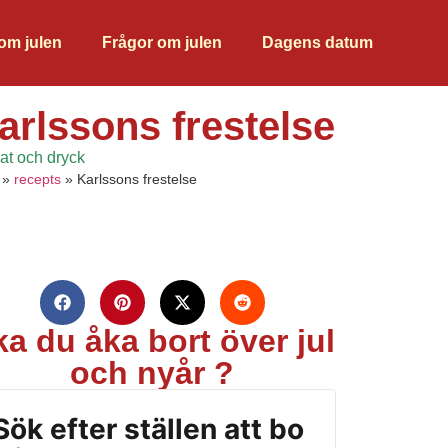
 om julen
Frågor om julen
Dagens datum
arlssons frestelse
at och dryck
»
recepts
»
Karlssons frestelse
ka du åka bort över jul
och nyår ?