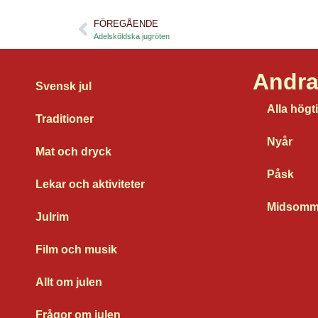
FÖREGÅENDE
Adelsköldska jugröten
Andra
Svensk jul
Alla högt
Traditioner
Nyår
Mat och dryck
Påsk
Lekar och aktiviteter
Midsomm
Julrim
Film och musik
Allt om julen
Frågor om julen