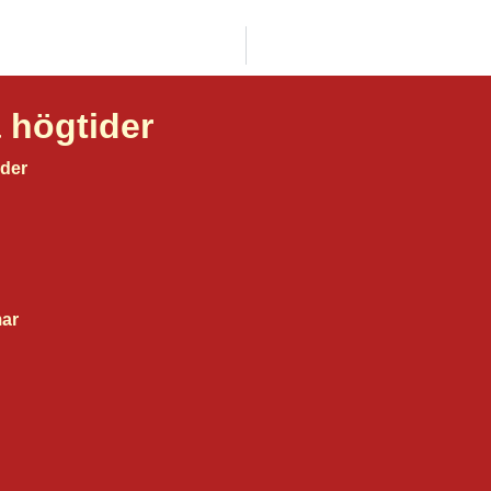
 högtider
ider
ar