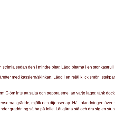
strimla sedan den i mindre bitar. Lägg bitarna i en stor kastrull 
därefter med kasslern/skinkan. Lägg i en rejäl klick smör i stek
m Glöm inte att salta och peppra emellan varje lager, tänk dock p
ienserna: grädde, mjölk och dijonsenap. Häll blandningen över p
under gräddning så ha på folie. Låt gärna stå och dra sig en stun