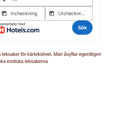
m leksaker för kärlekslivet. Man åsyftar egentligen
iska erotiska leksakerna