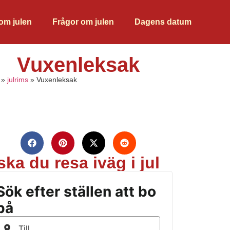
 om julen
Frågor om julen
Dagens datum
Vuxenleksak
»
julrims
»
Vuxenleksak
ska du resa iväg i jul