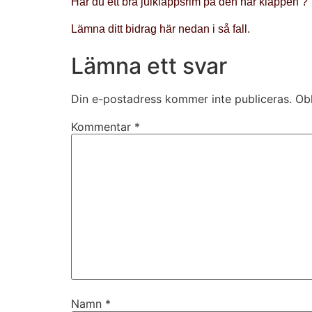
Har du ett bra julklappsrim på den här klappen ?
Lämna ditt bidrag här nedan i så fall.
Lämna ett svar
Din e-postadress kommer inte publiceras.
Obl
Kommentar
*
Namn
*