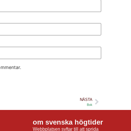
kommentar.
NÄSTA
Bok
om svenska högtider
Webbplatsen syftar till att sprida