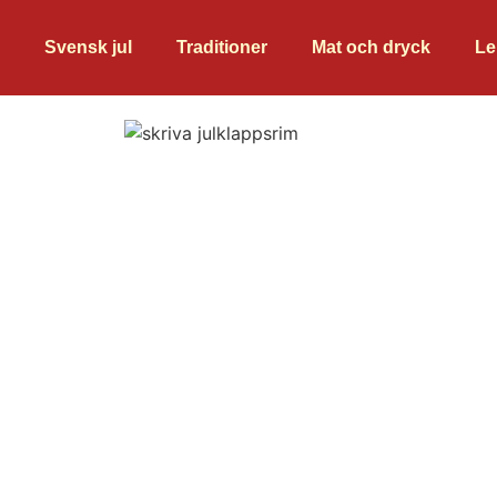
Svensk jul
Traditioner
Mat och dryck
Le