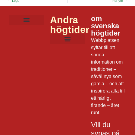
Lego
Parfym
Andra
om
svenska
högtider
Mat och dryck
Lekar och aktiviteter
Film och musik
Frågor om julen
Dagens datum
högtider
Webbplatsen
syftar till att
sprida
information om
traditioner –
såväl nya som
gamla – och att
inspirera alla till
ett härligt
firande – året
runt.
Vill du
synas på