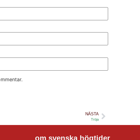
kommentar.
NÄSTA
Tröja
om svenska högtider