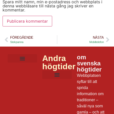
Spara mitt namn, min e-postadress och webbplats i
denna webbläsare till nästa gång jag skriver en
kommentar.
FÖREGÅENDE
NÄSTA
Stekpanna
Mobiltelefon
Andra
om
svenska
högtider
Mat och dryck
Lekar och aktiviteter
Film och musik
Frågor om julen
Dagens datum
högtider
Webbplatsen
syftar till att
sprida
information om
traditioner –
såväl nya som
gamla – och att