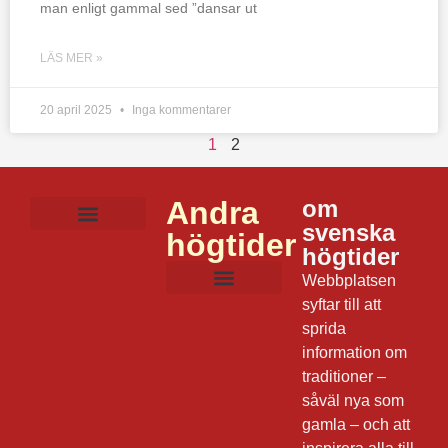
man enligt gammal sed ”dansar ut
LÄS MER »
20 april 2025
Inga kommentarer
1
2
Andra
om
svenska
högtider
Mat och dryck
Lekar och aktiviteter
Film och musik
Frågor om julen
Dagens datum
högtider
Webbplatsen
syftar till att
sprida
information om
traditioner –
såväl nya som
gamla – och att