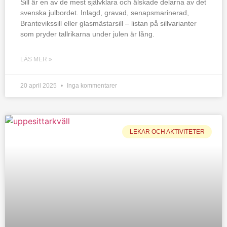
Sill är en av de mest självklara och älskade delarna av det
svenska julbordet. Inlagd, gravad, senapsmarinerad,
Brantevikssill eller glasmästarsill – listan på sillvarianter
som pryder tallrikarna under julen är lång.
LÄS MER »
20 april 2025
Inga kommentarer
LEKAR OCH AKTIVITETER