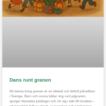
Dans runt granen
Att dansa kring granen är en älskad och lekfull jultradition
i Sverige. Barn och vuxna bildar ring runt julgranen,
sjunger klassiska julsånger och rör sig i takt till musiken –