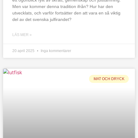
ett ögonblick fyllt av skratt, gemenskap och julstämning.
Men var kommer denna tradition ifrån? Hur har den
utvecklats, och varför fortsätter den att vara en så viktig
del av det svenska julfirandet?
LÄS MER »
20 april 2025
Inga kommentarer
MAT OCH DRYCK