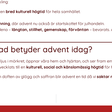
ling:
l en
bred kulturell högtid
för hela samhället.
mning
, där advent nu också är startskottet för julhandeln.
dena –
längtan, stillhet, gemenskap, förväntan
– bevarats. A
ad betyder advent idag?
r ljus i mörkret, öppnar våra hem och hjärtan, och ser fram 
cklats till en
kulturell, social och känslomässig högtid
för 
h doften av glögg och saffran blir advent en tid då vi
saktar 