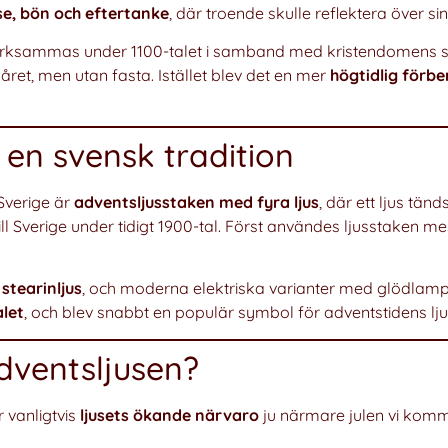
se, bön och eftertanke
, där troende skulle reflektera över si
ärksammas under 1100-talet i samband med kristendomens sp
ret, men utan fasta. Istället blev det en mer
högtidlig förbe
 en svensk tradition
Sverige är
adventsljusstaken med fyra ljus
, där ett ljus tän
ll Sverige under tidigt 1900-tal. Först användes ljusstaken me
 stearinljus
, och moderna elektriska varianter med glödlamp
alet
, och blev snabbt en populär symbol för adventstidens ljus
dventsljusen?
 vanligtvis
ljusets ökande närvaro
ju närmare julen vi kommer