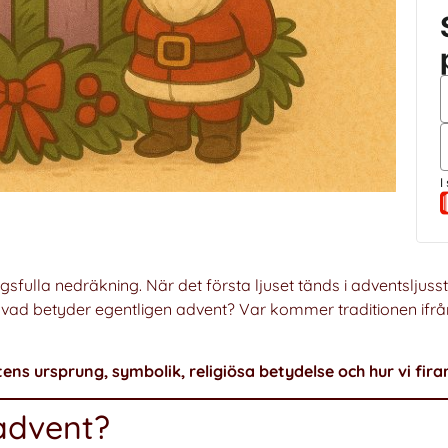
fulla nedräkning. När det första ljuset tänds i adventsljusst
n vad betyder egentligen advent? Var kommer traditionen ifr
ens ursprung, symbolik, religiösa betydelse och hur vi fira
advent?