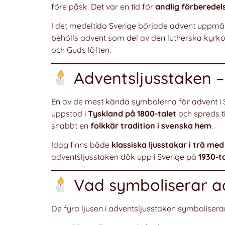
före påsk. Det var en tid för
andlig förberedel
I det medeltida Sverige började advent uppm
behölls advent som del av den lutherska kyrkoå
och Guds löften.
Adventsljusstaken –
En av de mest kända symbolerna för advent i 
uppstod i
Tyskland på 1800-talet
och spreds ti
snabbt en
folkkär tradition i svenska hem
.
Idag finns både
klassiska ljusstakar i trä med
adventsljusstaken dök upp i Sverige på
1930-t
Vad symboliserar a
De fyra ljusen i adventsljusstaken symboliserar