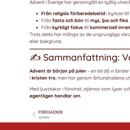
Advent i Sverige har genomgått en tydlig utveck
Från religiös förberedelsetid
i kyrkan til
Från
fasta och bön
till
mys, ljus och fika
.
Från
kyrkligt fokus
till
kommersiell inra
Trots detta har många av de ursprungliga vär
eller bakgrund.
✍️ Sammanfattning: V
Advent är början på julen
– en tid då vi tände
i
kristen tro
, men har genom århundradena utve
Med ljusstakar i fönstret, stjärnor som lyser oc
egentligen handlar om
.
FÖREGÅENDE
Julotta