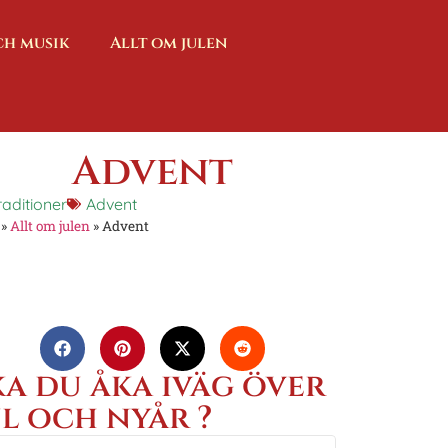
ch musik
Allt om julen
Advent
raditioner
Advent
»
Allt om julen
»
Advent
ka du åka iväg över
ul och nyår ?