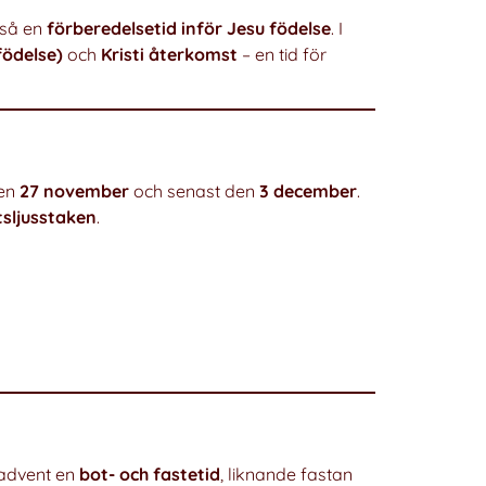
ltså en
förberedelsetid inför Jesu födelse
. I
födelse)
och
Kristi återkomst
– en tid för
den
27 november
och senast den
3 december
.
ntsljusstaken
.
 advent en
bot- och fastetid
, liknande fastan