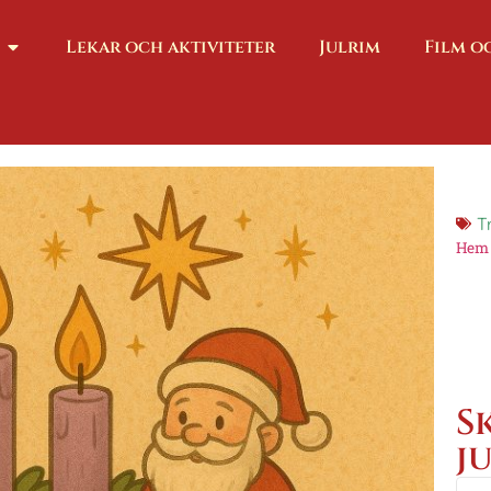
Lekar och aktiviteter
Julrim
Film o
T
Hem
S
j