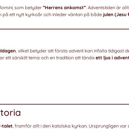
Domini
, som betyder
”Herrens ankomst”
. Adventstiden är al
n på ett nytt kyrkoår och inleder väntan på både
julen (Jesu 
?
uldagen
, vilket betyder att första advent kan infalla tidigast 
r ett särskilt tema och en tradition att tända
ett ljus i adve
toria
-talet
, framför allt i den katolska kyrkan. Ursprungligen var