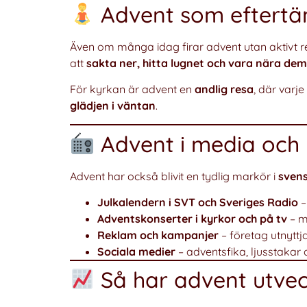
Advent som eftert
Även om många idag firar advent utan aktivt re
att
sakta ner, hitta lugnet och vara nära dem 
För kyrkan är advent en
andlig resa
, där varj
glädjen i väntan
.
Advent i media och 
Advent har också blivit en tydlig markör i
svens
Julkalendern i SVT och Sveriges Radio
–
Adventskonserter i kyrkor och på tv
– m
Reklam och kampanjer
– företag utnyttj
Sociala medier
– adventsfika, ljusstakar 
Så har advent utveck