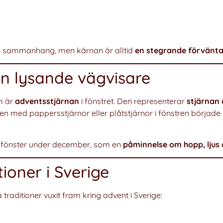
iga sammanhang, men kärnan är alltid
en stegrande förväntan
n lysande vägvisare
m är
adventsstjärnan
i fönstret. Den representerar
stjärnan
en med pappersstjärnor eller plåtstjärnor i fönstren började 
ka fönster under december, som en
påminnelse om hopp, ljus
ioner i Sverige
traditioner vuxit fram kring advent i Sverige: