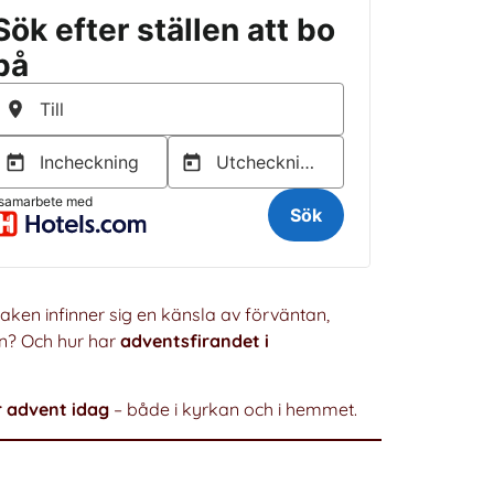
aken infinner sig en känsla av förväntan,
ån? Och hur har
adventsfirandet i
r advent idag
– både i kyrkan och i hemmet.