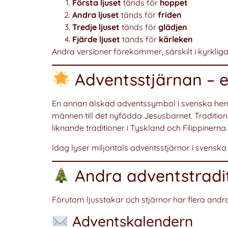
Första ljuset
tänds för
hoppet
Andra ljuset
tänds för
friden
Tredje ljuset
tänds för
glädjen
Fjärde ljuset
tänds för
kärleken
Andra versioner förekommer, särskilt i kyrkl
Adventsstjärnan – e
En annan älskad adventssymbol i svenska he
männen till det nyfödda Jesusbarnet. Tradition
liknande traditioner i Tyskland och Filippinerna.
Idag lyser miljontals adventsstjärnor i svens
Andra adventstradit
Förutom ljusstakar och stjärnor har flera andra 
Adventskalendern