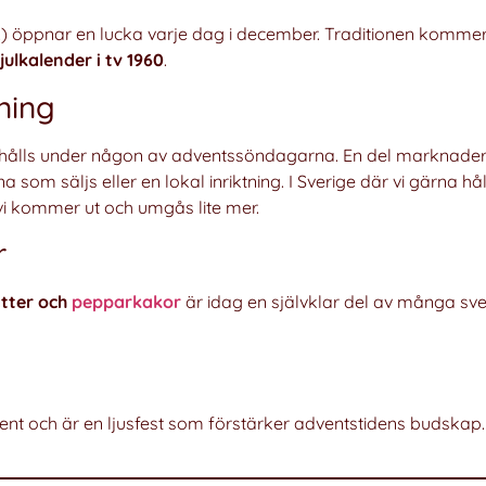
na!) öppnar en lucka varje dag i december. Traditionen komme
julkalender i tv 1960
.
ning
de hålls under någon av adventssöndagarna. En del marknad
a som säljs eller en lokal inriktning. I Sverige där vi gärna 
 vi kommer ut och umgås lite mer.
r
atter och
pepparkakor
är idag en självklar del av många sven
ent och är en ljusfest som förstärker adventstidens budskap.