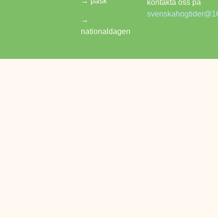
→
påsk
kontakta oss på
svenskahogtider@1
→
nationaldagen