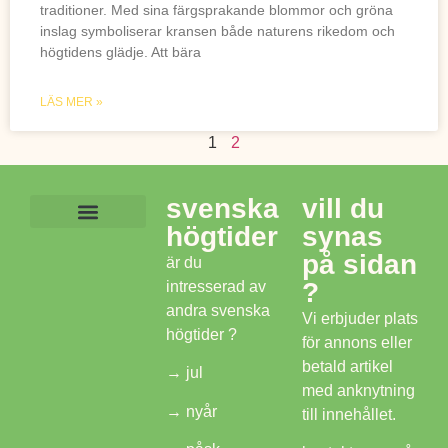
traditioner. Med sina färgsprakande blommor och gröna
inslag symboliserar kransen både naturens rikedom och
högtidens glädje. Att bära
LÄS MER »
1
2
svenska
vill du
högtider
synas
Lekar och aktiviteter
Mat och dryck
Frågor om midsommar
Svenska Högtider
på sidan
är du
?
intresserad av
andra svenska
Vi erbjuder plats
högtider ?
för annons eller
betald artikel
→
jul
med anknytning
→
nyår
till innehållet.