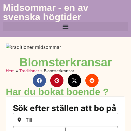
Midsommar - en av
svenska högtider
Blomsterkransar
Hem
»
Traditioner
»
Blomsterkransar
Har du bokat boende ?