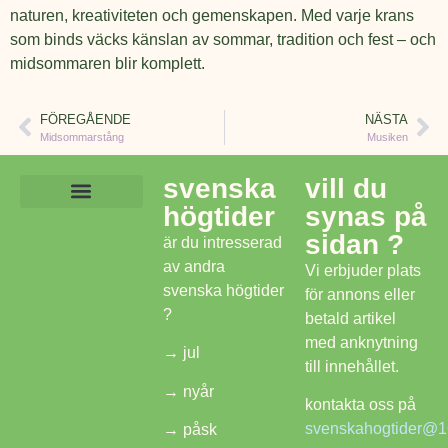
naturen, kreativiteten och gemenskapen. Med varje krans
som binds väcks känslan av sommar, tradition och fest – och
midsommaren blir komplett.
FÖREGÅENDE
NÄSTA
Midsommarstång
Musiken
svenska
vill du
högtider
synas på
Lekar och aktiviteter
Mat och dryck
Frågor om midsommar
Svenska Högtider
sidan ?
är du intresserad
av andra
Vi erbjuder plats
svenska högtider
för annons eller
?
betald artikel
med anknytning
→
jul
till innehållet.
→
nyår
kontakta oss på
svenskahogtider@1
→
påsk