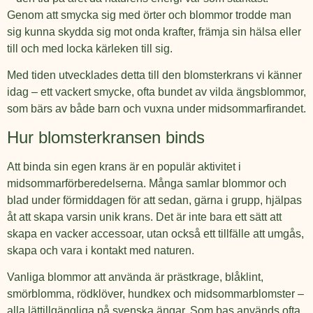
Genom att smycka sig med örter och blommor trodde man
sig kunna skydda sig mot onda krafter, främja sin hälsa eller
till och med locka kärleken till sig.
Med tiden utvecklades detta till den blomsterkrans vi känner
idag – ett vackert smycke, ofta bundet av vilda ängsblommor,
som bärs av både barn och vuxna under midsommarfirandet.
Hur blomsterkransen binds
Att binda sin egen krans är en populär aktivitet i
midsommarförberedelserna. Många samlar blommor och
blad under förmiddagen för att sedan, gärna i grupp, hjälpas
åt att skapa varsin unik krans. Det är inte bara ett sätt att
skapa en vacker accessoar, utan också ett tillfälle att umgås,
skapa och vara i kontakt med naturen.
Vanliga blommor att använda är prästkrage, blåklint,
smörblomma, rödklöver, hundkex och midsommarblomster –
alla lättillgängliga på svenska ängar. Som bas används ofta