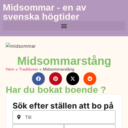
Midsommar - en av
svenska högtider
Midsommarstång
Hem
»
Traditioner
»
Midsommarstång
Har du bokat boende ?