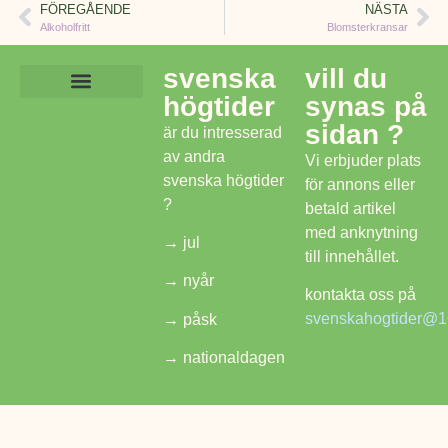
FÖREGÅENDE
NÄSTA
Alkoholfritt
Blomsterkransar
svenska
vill du
högtider
synas på
Lekar och aktiviteter
Mat och dryck
Frågor om midsommar
Svenska Högtider
sidan ?
är du intresserad
av andra
Vi erbjuder plats
svenska högtider
för annons eller
?
betald artikel
med anknytning
→
jul
till innehållet.
→
nyår
kontakta oss på
svenskahogtider@1
→
påsk
→
nationaldagen