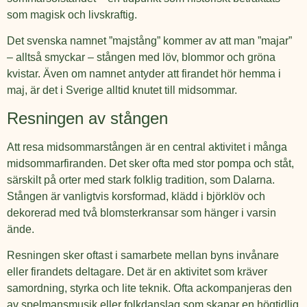
som magisk och livskraftig.
Det svenska namnet ”majstång” kommer av att man ”majar”
– alltså smyckar – stången med löv, blommor och gröna
kvistar. Även om namnet antyder att firandet hör hemma i
maj, är det i Sverige alltid knutet till midsommar.
Resningen av stången
Att resa midsommarstången är en central aktivitet i många
midsommarfiranden. Det sker ofta med stor pompa och ståt,
särskilt på orter med stark folklig tradition, som Dalarna.
Stången är vanligtvis korsformad, klädd i björklöv och
dekorerad med två blomsterkransar som hänger i varsin
ände.
Resningen sker oftast i samarbete mellan byns invånare
eller firandets deltagare. Det är en aktivitet som kräver
samordning, styrka och lite teknik. Ofta ackompanjeras den
av spelmansmusik eller folkdanslag som skapar en högtidlig