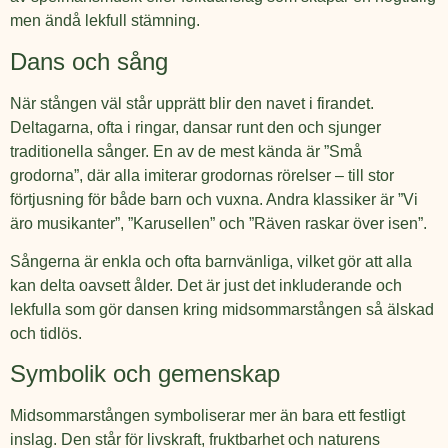
men ändå lekfull stämning.
Dans och sång
När stången väl står upprätt blir den navet i firandet.
Deltagarna, ofta i ringar, dansar runt den och sjunger
traditionella sånger. En av de mest kända är ”Små
grodorna”, där alla imiterar grodornas rörelser – till stor
förtjusning för både barn och vuxna. Andra klassiker är ”Vi
äro musikanter”, ”Karusellen” och ”Räven raskar över isen”.
Sångerna är enkla och ofta barnvänliga, vilket gör att alla
kan delta oavsett ålder. Det är just det inkluderande och
lekfulla som gör dansen kring midsommarstången så älskad
och tidlös.
Symbolik och gemenskap
Midsommarstången symboliserar mer än bara ett festligt
inslag. Den står för livskraft, fruktbarhet och naturens