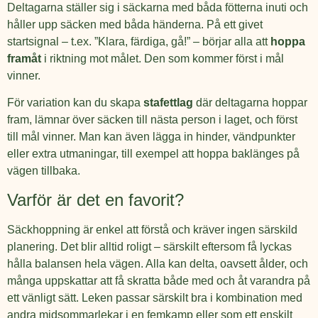
Deltagarna ställer sig i säckarna med båda fötterna inuti och
håller upp säcken med båda händerna. På ett givet
startsignal – t.ex. ”Klara, färdiga, gå!” – börjar alla att
hoppa
framåt
i riktning mot målet. Den som kommer först i mål
vinner.
För variation kan du skapa
stafettlag
där deltagarna hoppar
fram, lämnar över säcken till nästa person i laget, och först
till mål vinner. Man kan även lägga in hinder, vändpunkter
eller extra utmaningar, till exempel att hoppa baklänges på
vägen tillbaka.
Varför är det en favorit?
Säckhoppning är enkel att förstå och kräver ingen särskild
planering. Det blir alltid roligt – särskilt eftersom få lyckas
hålla balansen hela vägen. Alla kan delta, oavsett ålder, och
många uppskattar att få skratta både med och åt varandra på
ett vänligt sätt. Leken passar särskilt bra i kombination med
andra midsommarlekar i en femkamp eller som ett enskilt