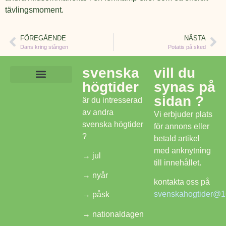
tävlingsmoment.
FÖREGÅENDE
NÄSTA
Dans kring stången
Potatis på sked
svenska
vill du
högtider
synas på
Lekar och aktiviteter
Mat och dryck
Frågor om midsommar
Svenska Högtider
sidan ?
är du intresserad
av andra
Vi erbjuder plats
svenska högtider
för annons eller
?
betald artikel
med anknytning
→
jul
till innehållet.
→
nyår
kontakta oss på
svenskahogtider@1
→
påsk
→
nationaldagen