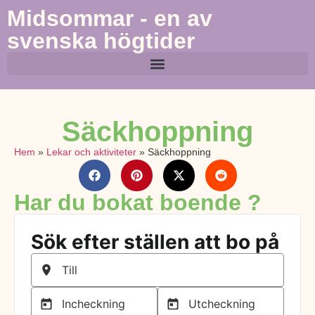
Midsommar - en av
svenska högtider
Säckhoppning
Hem
»
Lekar och aktiviteter
»
Säckhoppning
Har du bokat boende ?