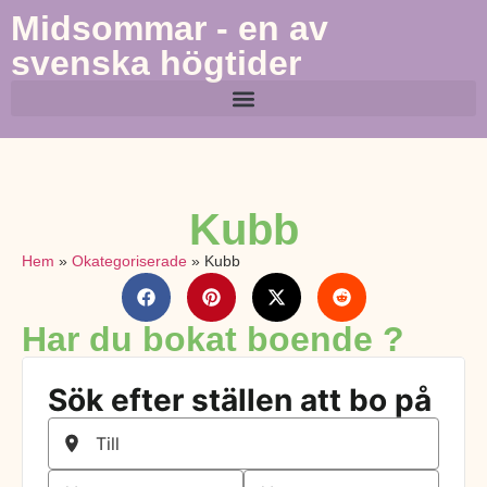
Midsommar - en av
svenska högtider
Kubb
Hem
»
Okategoriserade
»
Kubb
Har du bokat boende ?