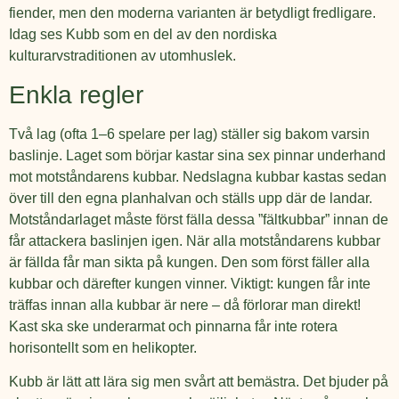
fiender, men den moderna varianten är betydligt fredligare.
Idag ses Kubb som en del av den nordiska
kulturarvstraditionen av utomhuslek.
Enkla regler
Två lag (ofta 1–6 spelare per lag) ställer sig bakom varsin
baslinje. Laget som börjar kastar sina sex pinnar underhand
mot motståndarens kubbar. Nedslagna kubbar kastas sedan
över till den egna planhalvan och ställs upp där de landar.
Motståndarlaget måste först fälla dessa ”fältkubbar” innan de
får attackera baslinjen igen. När alla motståndarens kubbar
är fällda får man sikta på kungen. Den som först fäller alla
kubbar och därefter kungen vinner. Viktigt: kungen får inte
träffas innan alla kubbar är nere – då förlorar man direkt!
Kast ska ske underarmat och pinnarna får inte rotera
horisontellt som en helikopter.
Kubb är lätt att lära sig men svårt att bemästra. Det bjuder på