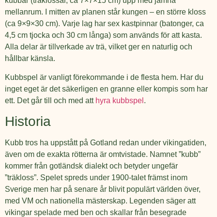
kubbar (träklossar, ca 7×7×15 cm) upp med jämna
mellanrum. I mitten av planen står kungen – en större kloss
(ca 9×9×30 cm). Varje lag har sex kastpinnar (batonger, ca
4,5 cm tjocka och 30 cm långa) som används för att kasta.
Alla delar är tillverkade av trä, vilket ger en naturlig och
hållbar känsla.
Kubbspel är vanligt förekommande i de flesta hem. Har du
inget eget är det säkerligen en granne eller kompis som har
ett. Det går till och med att
hyra kubbspel
.
Historia
Kubb tros ha uppstått på Gotland redan under vikingatiden,
även om de exakta rötterna är omtvistade. Namnet ”kubb”
kommer från gotländsk dialekt och betyder ungefär
”träkloss”. Spelet spreds under 1900-talet främst inom
Sverige men har på senare år blivit populärt världen över,
med VM och nationella mästerskap. Legenden säger att
vikingar spelade med ben och skallar från besegrade