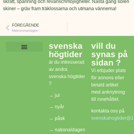
skratt, spänning och revanschmöjligheter. Nästa gång solen
skiner – gräv fram träklossarna och utmana vännerna!
FÖREGÅENDE
Midsommardagen
svenska
vill du
högtider
synas på
Lekar och aktiviteter
Mat och dryck
Frågor om midsommar
Svenska Högtider
sidan ?
är du intresserad
av andra
Vi erbjuder plats
svenska högtider
för annons eller
?
betald artikel
med anknytning
→
jul
till innehållet.
→
nyår
kontakta oss på
svenskahogtider@1
→
påsk
→
nationaldagen