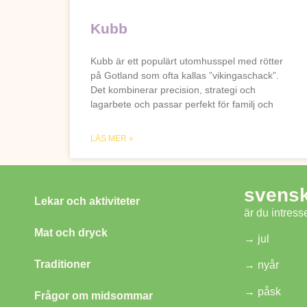
Kubb
Kubb är ett populärt utomhusspel med rötter
på Gotland som ofta kallas ”vikingaschack”.
Det kombinerar precision, strategi och
lagarbete och passar perfekt för familj och
LÄS MER »
svensk
Lekar och aktiviteter
är du intres
Mat och dryck
→
jul
Traditioner
→
nyår
→
påsk
Frågor om midsommar