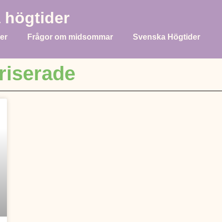
 högtider
ner
Frågor om midsommar
Svenska Högtider
riserade