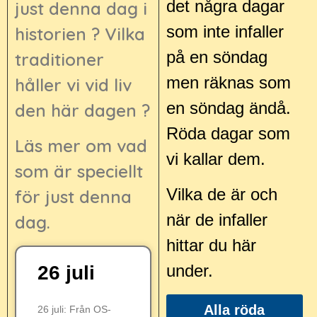
det några dagar
just denna dag i
som inte infaller
historien ? Vilka
på en söndag
traditioner
men räknas som
håller vi vid liv
en söndag ändå.
den här dagen ?
Röda dagar som
Läs mer om vad
vi kallar dem.
som är speciellt
Vilka de är och
för just denna
när de infaller
dag.
hittar du här
under.
26 juli
Alla röda
26 juli: Från OS-