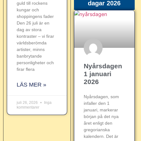
dagar 2026
guld till rockens
kungar och
shoppingens fader
Den 26 juli är en
dag av stora
kontraster – vi firar
världsberömda
artister, minns
banbrytande
personligheter och
Nyårsdagen
firar flera
1 januari
2026
LÄS MER »
Nyårsdagen, som
juli 26, 2026
Inga
infaller den 1
kommentarer
januari, markerar
början på det nya
året enligt den
gregorianska
kalendern. Det är