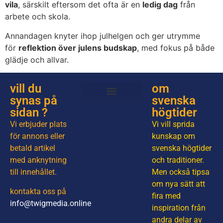
vila
, särskilt eftersom det ofta är en
ledig dag
från
arbete och skola.
Annandagen knyter ihop julhelgen och ger utrymme
för
reflektion över julens budskap
, med fokus på både
glädje och allvar.
vill du
om
synas på
svenska
Allt om svenska högtider
Röda dagar
sidan ?
högtider
Vi erbjuder plats
Vi vill sprida
för annons eller
kunskap om
betald artikel
svenska högtider
med anknytning
och traditioner.
till innehållet.
Men också tipsa
om nya sätt att
kontakta oss på
fira med
info@twigmedia.online
inspiration från
andra delar av