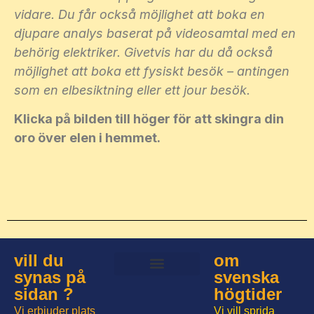
vidare. Du får också möjlighet att boka en
djupare analys baserat på videosamtal med en
behörig elektriker. Givetvis har du då också
möjlighet att boka ett fysiskt besök – antingen
som en elbesiktning eller ett jour besök.
Klicka på bilden till höger för att skingra din
oro över elen i hemmet.
vill du
om
synas på
svenska
Allt om svenska högtider
sidan ?
högtider
Vi erbjuder plats
Vi vill sprida