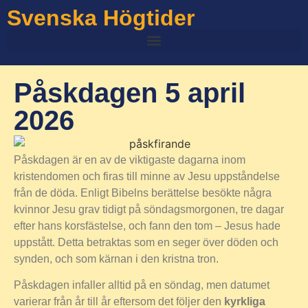
Svenska Högtider
Påskdagen 5 april
2026
Påskdagen är en av de viktigaste dagarna inom
kristendomen och firas till minne av Jesu uppståndelse
från de döda. Enligt Bibelns berättelse besökte några
kvinnor Jesu grav tidigt på söndagsmorgonen, tre dagar
efter hans korsfästelse, och fann den tom – Jesus hade
uppstått. Detta betraktas som en seger över döden och
synden, och som kärnan i den kristna tron.
Påskdagen infaller alltid på en söndag, men datumet
varierar från år till år eftersom det följer den
kyrkliga