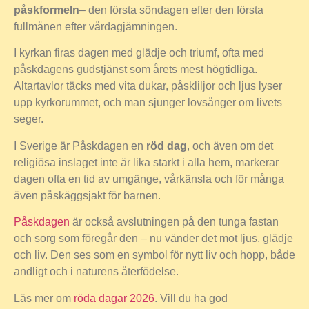
påskformeln
– den första söndagen efter den första
fullmånen efter vårdagjämningen.
I kyrkan firas dagen med glädje och triumf, ofta med
påskdagens gudstjänst som årets mest högtidliga.
Altartavlor täcks med vita dukar, påskliljor och ljus lyser
upp kyrkorummet, och man sjunger lovsånger om livets
seger.
I Sverige är Påskdagen en
röd dag
, och även om det
religiösa inslaget inte är lika starkt i alla hem, markerar
dagen ofta en tid av umgänge, vårkänsla och för många
även påskäggsjakt för barnen.
Påskdagen
är också avslutningen på den tunga fastan
och sorg som föregår den – nu vänder det mot ljus, glädje
och liv. Den ses som en symbol för nytt liv och hopp, både
andligt och i naturens återfödelse.
Läs mer om
röda dagar 2026
. Vill du ha god