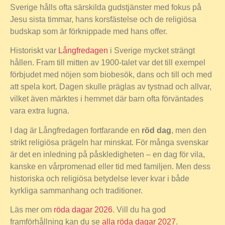
Sverige hålls ofta särskilda gudstjänster med fokus på
Jesu sista timmar, hans korsfästelse och de religiösa
budskap som är förknippade med hans offer.
Historiskt var
Långfredagen
i Sverige mycket strängt
hållen. Fram till mitten av 1900-talet var det till exempel
förbjudet med nöjen som biobesök, dans och till och med
att spela kort. Dagen skulle präglas av tystnad och allvar,
vilket även märktes i hemmet där barn ofta förväntades
vara extra lugna.
I dag är Långfredagen fortfarande en
röd dag
, men den
strikt religiösa prägeln har minskat. För många svenskar
är det en inledning på påskledigheten – en dag för vila,
kanske en vårpromenad eller tid med familjen. Men dess
historiska och religiösa betydelse lever kvar i både
kyrkliga sammanhang och traditioner.
Läs mer om
röda dagar 2026
. Vill du ha god
framförhållning kan du se
alla röda dagar 2027
.