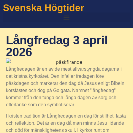
Svenska Högtider
Långfredag 3 april
2026
Långfredagen är en av de mest allvarstyngda dagarna i
det kristna kyrkoåret. Den infaller fredagen före
påskdagen och markerar den dag då Jesus enligt Bibeln
korsfästes och dog på Golgata. Namnet ”långfredag”
kommer från den tunga och långa dagen av sorg och
eftertanke som den symboliserar.
I kristen tradition är Långfredagen en dag för stillhet, fasta
och reflektion. Det är en dag då man minns Jesu lidande
och död för mänsklighetens skull. I kyrkor runt om i