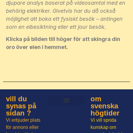
djupare analys baserat på videosamtal med en
behörig elektriker. Givetvis har du då också
möjlighet att boka ett fysiskt besök – antingen
som en elbesiktning eller ett jour besök.
Klicka på bilden till höger för att skingra din
oro över elen i hemmet.
vill du
om
synas på
svenska
Allt om svenska högtider
sidan ?
högtider
Vi erbjuder plats
Vi vill sprida
för annons eller
kunskap om