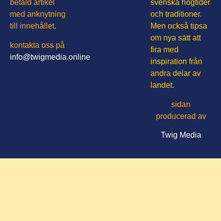
betald artikel
svenska högtider
med anknytning
och traditioner.
till innehållet.
Men också tipsa
om nya sätt att
kontakta oss på
fira med
info@twigmedia.online
inspiration från
andra delar av
landet.
sidan
producerad av
Twig Media