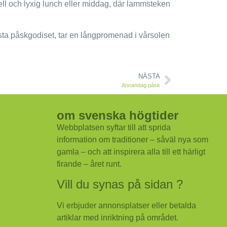
ell och lyxig lunch eller middag, där lammsteken
sta påskgodiset, tar en långpromenad i vårsolen
NÄSTA
Annandag påsk
om svenska högtider
Webbplatsen syftar till att sprida
information om traditioner – såväl nya som
gamla – och att inspirera alla till ett härligt
firande – året runt.
Vill du synas på sidan ?
Vi erbjuder annonsplatser eller betalda
artiklar med inriktning på området.