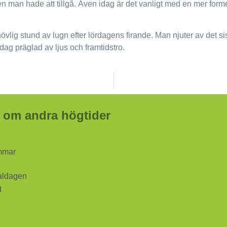
en man hade att tillgå. Även idag är det vanligt med en mer form
lig stund av lugn efter lördagens firande. Man njuter av det si
 dag präglad av ljus och framtidstro.
 om andra högtider
mmar
aldagen
g