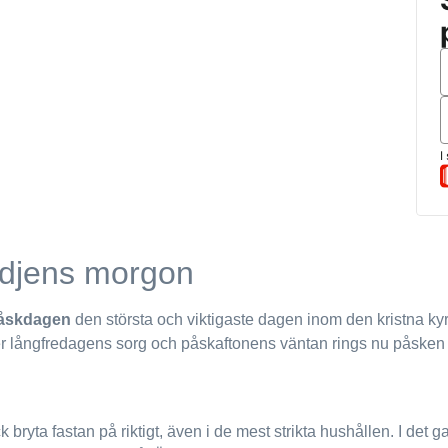
ädjens morgon
åskdagen
den största och viktigaste dagen inom den kristna ky
 Efter långfredagens sorg och påskaftonens väntan rings nu påske
ck bryta fastan på riktigt, även i de mest strikta hushållen. I d