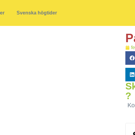
ner
Svenska högtider
P
f
Sk
?
Ko