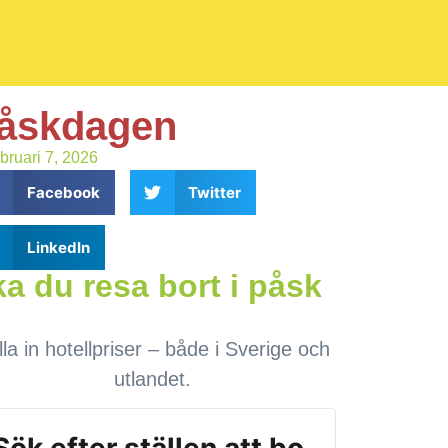
åskdagen
ebruari 7, 2026
Facebook
Twitter
LinkedIn
a du resa bort i påsk
lla in hotellpriser – både i Sverige och
utlandet.