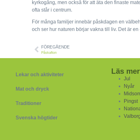
kyrkogång, men också för att äta den finaste mat
ofta står i centrum.
För många familjer innebär påskdagen en välbehöv
och ser hur naturen börjar vakna till liv. Det är en
FÖREGÅENDE
Påskafton
Läs mer
Lekar och aktiviteter
Jul
Nyår
Mat och dryck
Midso
Pingst
Traditioner
Nation
Valbor
Svenska högtider