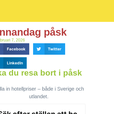
nnandag påsk
ebruari 7, 2026
Facebook
Twitter
LinkedIn
a du resa bort i påsk
lla in hotellpriser – både i Sverige och
utlandet.