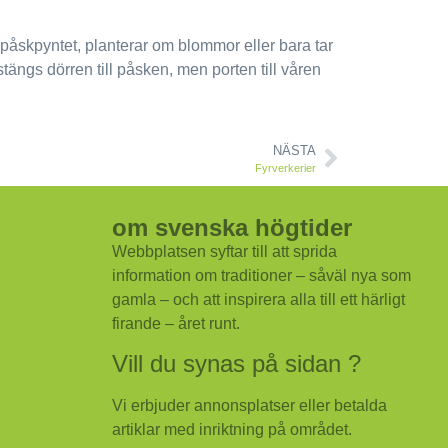
 påskpyntet, planterar om blommor eller bara tar
tängs dörren till påsken, men porten till våren
NÄSTA
Fyrverkerier
om svenska högtider
Webbplatsen syftar till att sprida
information om traditioner – såväl nya som
gamla – och att inspirera alla till ett härligt
firande – året runt.
Vill du synas på sidan ?
Vi erbjuder annonsplatser eller betalda
artiklar med inriktning på området.