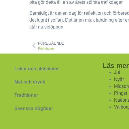
ofta gör detta till en av årets största trafikdagar.
Samtidigt är det en dag för reflektion och förber
det lugnt i soffan. Det är en mjuk landning efter 
står nu vidöppen.
FÖREGÅENDE
Påskdagen
Läs mer
Lekar och aktiviteter
Jul
Nyår
Mat och dryck
Midso
Pingst
Traditioner
Nation
Valbor
Svenska högtider