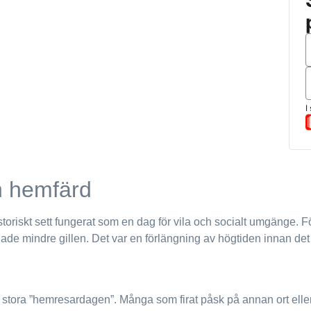
h hemfärd
toriskt sett fungerat som en dag för vila och socialt umgänge. F
nade mindre gillen. Det var en förlängning av högtiden innan de
tora ”hemresardagen”. Många som firat påsk på annan ort eller i f