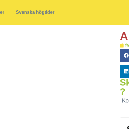
ner
Svenska högtider
A
f
Sk
?
Ko