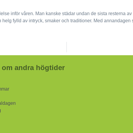
edelse inför våren. Man kanske städar undan de sista resterna av
en helg fylld av intryck, smaker och traditioner. Med annandagen s
 om andra högtider
mmar
aldagen
g