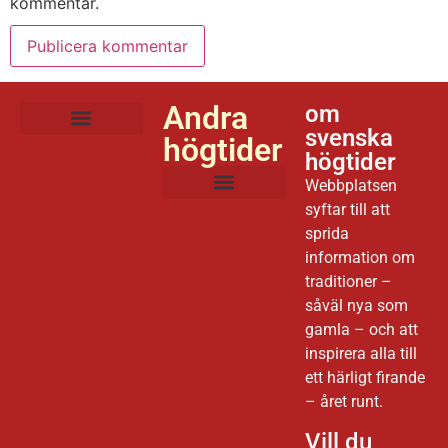
kommentar.
Andra
om
svenska
högtider
högtider
Webbplatsen
syftar till att
Sveriges Nationaldag
sprida
information om
traditioner –
såväl nya som
gamla – och att
inspirera alla till
ett härligt firande
– året runt.
Vill du