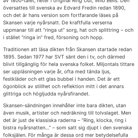
av 1800-talet, heter i original
Ring Out, Wild Bells
. Den
översattes till svenska av Edvard Fredin redan 1890,
och det är hans version som fortfarande läses på
Skansen varje nyårsnatt. De kraftfulla verserna
uppmanar till att ”ringa ut” sorg, hat och splittring – och
i stället ”ringa in” fred, försoning och hopp.
Traditionen att läsa dikten från Skansen startade redan
1895. Sedan 1977 har SVT sänt den i tv, och därmed
blivit tillgänglig för hela svenska folket. Miljontals tittare
ser uppläsningen varje år, ofta med tända ljus,
festkläder och ett glas bubbel i handen. Det är ett
ögonblick av stillhet och reflektion mitt i det annars
glittriga och högljudda nyårsfirandet.
Skansen-sändningen innehåller inte bara dikten, utan
även musik, artister och nedräkning till tolvslaget. Men
det är just de klassiska raderna – ”Ring, klocka, ring i
bistra nyårsnatten…” – som satt sig djupt i den svenska
folksjälen. För många är dessa ord mer betydelsefulla