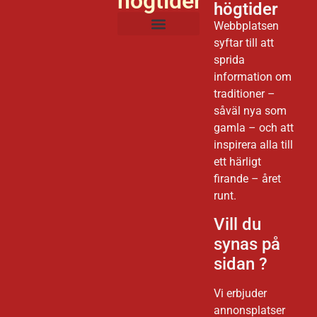
högtider
högtider
Webbplatsen
syftar till att
Sveriges Nationaldag
sprida
information om
traditioner –
såväl nya som
gamla – och att
inspirera alla till
ett härligt
firande – året
runt.
Vill du
synas på
sidan ?
Vi erbjuder
annonsplatser