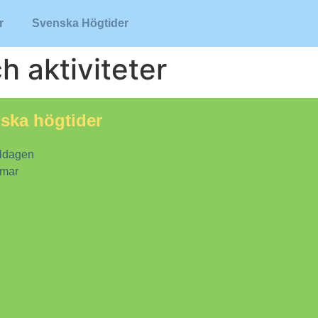
r
Svenska Högtider
h aktiviteter
nska högtider
ldagen
mar