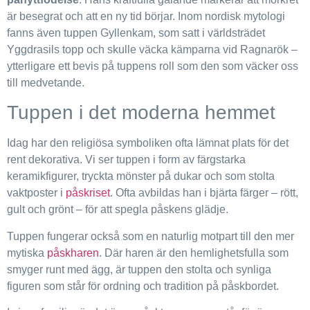
är besegrat och att en ny tid börjar. Inom nordisk mytologi
fanns även tuppen Gyllenkam, som satt i världsträdet
Yggdrasils topp och skulle väcka kämparna vid Ragnarök –
ytterligare ett bevis på tuppens roll som den som väcker oss
till medvetande.
Tuppen i det moderna hemmet
Idag har den religiösa symboliken ofta lämnat plats för det
rent dekorativa. Vi ser tuppen i form av färgstarka
keramikfigurer, tryckta mönster på dukar och som stolta
vaktposter i
påskriset
. Ofta avbildas han i bjärta färger – rött,
gult och grönt – för att spegla påskens glädje.
Tuppen fungerar också som en naturlig motpart till den mer
mytiska
påskharen
. Där haren är den hemlighetsfulla som
smyger runt med ägg, är tuppen den stolta och synliga
figuren som står för ordning och tradition på påskbordet.