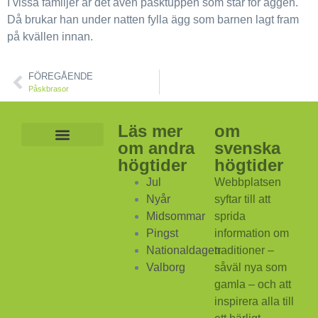
I vissa familjer är det även påsktuppen som står för äggen.
Då brukar han under natten fylla ägg som barnen lagt fram
på kvällen innan.
FÖREGÅENDE
Påskbrasor
Läs mer
om
om andra
svenska
Lekar och aktiviteter
Mat och dryck
Svenska högtider
högtider
högtider
Jul
Webbplatsen
Nyår
syftar till att
Midsommar
sprida
Pingst
information om
Nationaldagen
traditioner –
Valborg
såväl nya som
gamla – och att
inspirera alla till