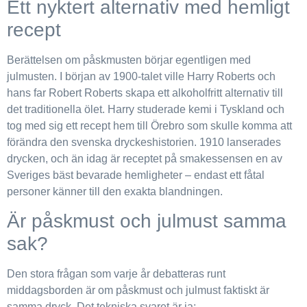
Ett nyktert alternativ med hemligt
recept
Berättelsen om påskmusten börjar egentligen med
julmusten. I början av 1900-talet ville Harry Roberts och
hans far Robert Roberts skapa ett alkoholfritt alternativ till
det traditionella ölet. Harry studerade kemi i Tyskland och
tog med sig ett recept hem till Örebro som skulle komma att
förändra den svenska dryckeshistorien. 1910 lanserades
drycken, och än idag är receptet på smakessensen en av
Sveriges bäst bevarade hemligheter – endast ett fåtal
personer känner till den exakta blandningen.
Är påskmust och julmust samma
sak?
Den stora frågan som varje år debatteras runt
middagsborden är om påskmust och julmust faktiskt är
samma dryck. Det tekniska svaret är ja;