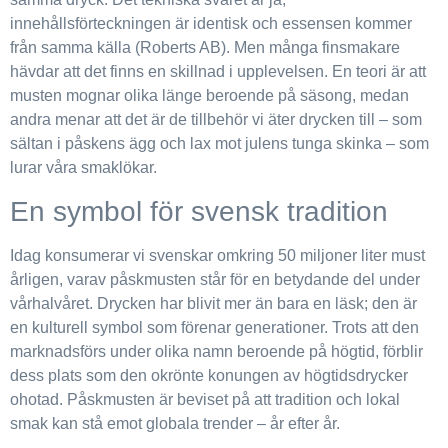
innehållsförteckningen är identisk och essensen kommer
från samma källa (Roberts AB). Men många finsmakare
hävdar att det finns en skillnad i upplevelsen. En teori är att
musten mognar olika länge beroende på säsong, medan
andra menar att det är de tillbehör vi äter drycken till – som
sältan i påskens ägg och lax mot julens tunga skinka – som
lurar våra smaklökar.
En symbol för svensk tradition
Idag konsumerar vi svenskar omkring 50 miljoner liter must
årligen, varav påskmusten står för en betydande del under
vårhalvåret. Drycken har blivit mer än bara en läsk; den är
en kulturell symbol som förenar generationer. Trots att den
marknadsförs under olika namn beroende på högtid, förblir
dess plats som den okrönte konungen av högtidsdrycker
ohotad. Påskmusten är beviset på att tradition och lokal
smak kan stå emot globala trender – år efter år.