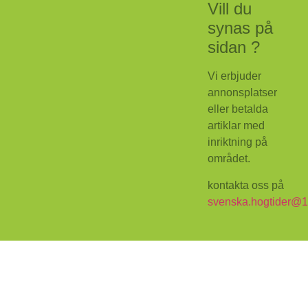
Vill du
synas på
sidan ?
Vi erbjuder
annonsplatser
eller betalda
artiklar med
inriktning på
området.
kontakta oss på
svenska.hogtider@