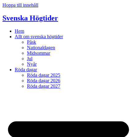
Hoppa till innehåll
Svenska Högtider
Hem
Allt om svenska högtider
Påsk
Nationaldagen
Midsommar
Jul
Nyår
Röda dagar
Röda dagar 2025
Röda dagar 2026
Röda dagar 2027