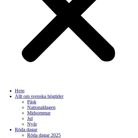
Hem
Allt om svenska högtider
Påsk
Nationaldagen
Midsommar
Jul
Nyår
Röda dagar
Röda dagar 2025