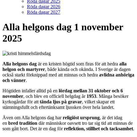
Röda dagar 2025
Röda dagar 2026
Röda dagar 2027
Alla helgons dag 1 november
2025
Alla helgons dag
är en kristen högtid som firas för att hedra
alla
helgon och martyrer
, både kända och okända. I Sverige är dagen
också starkt förknippad med att minnas och hedra
avlidna anhöriga
och vänner
.
Högtiden infaller alltid på en
lördag mellan 31 oktober och 6
november
, och blev en officiell helgdag år
1953
. Många besöker
kyrkogårdar för att
tända ljus på gravar
, vilket skapar ett
stämningsfullt och eftertänksamt ljussken över hela landet.
Även om Alla helgons dag har
religiöst ursprung
, är det idag
en
bred tradition
där människor oavsett tro tar sig tid att minnas de
som gått bort. Det är en dag för
reflektion, stillhet och tacksamhet
.