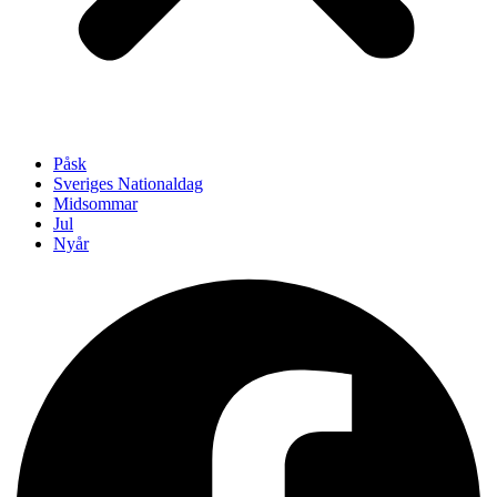
Påsk
Sveriges Nationaldag
Midsommar
Jul
Nyår